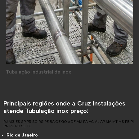
Tubulação industrial de inox
Principais regiões onde a Cruz Instalações
atende Tubulação inox preço:
RJ
MG
ES
SP
PR
SC
RS
PE
BA
CE
GO e DF
AM
PA
AC
AL
AP
MA
MT
MS
PB
PI
RN
RO
RR
SE
TO
Rio de Janeiro