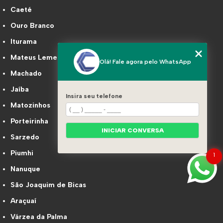
Caeté
Ouro Branco
Iturama
Mateus Leme
Olá! Fale agora pelo WhatsApp
Machado
Jaíba
Insira seu telefone
Matozinhos
Porteirinha
INICIAR CONVERSA
Sarzedo
Piumhi
1
Nanuque
São Joaquim de Bicas
Araçuaí
Várzea da Palma