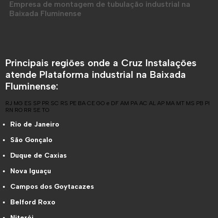
Empresa de montagem de tubulação industrial na
Baixada Fluminense
Principais regiões onde a Cruz Instalações
atende Plataforma industrial na Baixada
Fluminense:
RJ
MG
ES
SP
PR
SC
RS
PE
BA
CE
GO e DF
AM
PA
AC
AL
AP
MA
MT
MS
PB
PI
RN
RO
RR
SE
TO
Rio de Janeiro
São Gonçalo
Duque de Caxias
Nova Iguaçu
Campos dos Goytacazes
Belford Roxo
Niterói