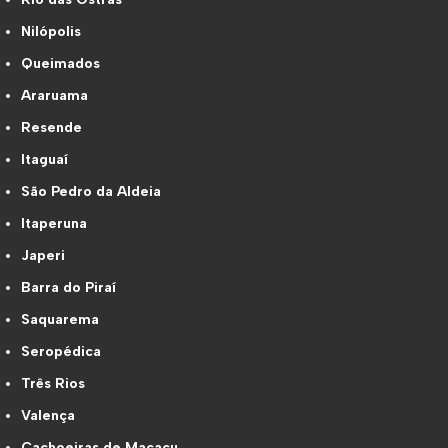
Nilópolis
Queimados
Araruama
Resende
Itaguaí
São Pedro da Aldeia
Itaperuna
Japeri
Barra do Piraí
Saquarema
Seropédica
Três Rios
Valença
Cachoeiras de Macacu