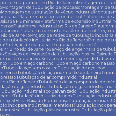
processos químicos no Rio de Janeiro
Montagem de tubu
o
Montagem de tubulação de processo
Montagem de t
s
Montagem de tubulação de vácuo industrial
Montage
ndustrial
Plataforma de acesso industrial
Plataforma de a
a Baixada Fluminense
Plataforma de expansão industrial n
minense
Plataforma industrial no Rio de Janeiro
Plataform
de Janeiro
Plataforma de sustentação industrial
Preço d
Rio de Janeiro
Projeto de redes de tubulação industrial
to de tubulação industrial no Rio de Janeiro
Projeto de 
iro
Proteção de máquinas e equipamentos nr12
 nr12 no Rio de Janeiro
Serviço de engenharia de tubul
nox
Serviços de instalação de tubulação inox na Baixada
nox no Rio de Janeiro
Serviços de montagem de tubos de
inox
Tubo em aço carbono
Tubo em aço carbono na Bai
ro
Tubos de aço sem costura
Tubulação de aço inox
uminense
Tubulação de aço inox no Rio de Janeiro
Tubul
 pressão
Tubulação de ar comprimido industrial
l no Rio de Janeiro
Tubulação de ar comprimido de médi
ulação de gás industrial
Tubulação de gás industrial no R
Tubulação industrial aço galvanizado
Tubulação industr
minense
Tubulação industrial de inox
Tubulação industrial
 inox 304 na Baixada Fluminense
Tubulação em inox 304
ção inox para indústrias alimentícias
Tubulação inox para
 industrial
Tubulação plástica industrial
Tubulação plást
m cpvc