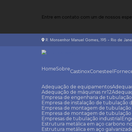
Entre em contato com um de nossos espec
R. Monsenhor Manuel Gomes, 195 - Rio de Janei
Home
Sobre
Castinox
Conesteel
Fornec
Adequação de equipamentos
Adequa
Adequação de máquinas nr12
Adequa
Empresa de engenharia de tubulação 
Empresa de instalação de tubulação d
Empresa de montagem de tubulação i
Empresa de montagem de tubulação in
Empresas de tubulação industrial
Eng
Estrutura metálica em aço carbono no
Estrutura metálica em aço galvanizad