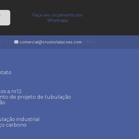
a
Faça seu orçamento por
Whatsapp
05-1648
comercial@cruzinstalacoes.com
ntato
os a nr12
ento de projeto de tubulação
ção
lação industrial
aço carbono