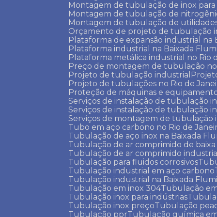
Montagem de tubulação de inox para 
Montagem de tubulação de nitrogêni
Montagem de tubulação de utilidade
Orçamento de projeto de tubulação i
Plataforma de expansão industrial n
Plataforma industrial na Baixada Flu
Plataforma metálica industrial no Rio 
Preço de montagem de tubulação no 
Projeto de tubulação industrial
Proje
Projeto de tubulações no Rio de Jane
Proteção de máquinas e equipamentos
Serviços de instalação de tubulação i
Serviços de instalação de tubulação i
Serviços de montagem de tubulação 
Tubo em aço carbono no Rio de Janei
Tubulação de aço inox na Baixada Fl
Tubulação de ar comprimido de baixa
Tubulação de ar comprimido industria
Tubulação para fluidos corrosivos
Tub
Tubulação industrial em aço carbono
Tubulação industrial na Baixada Flu
Tubulação em inox 304
Tubulação em
Tubulação inox para indústrias
Tubula
Tubulação inox preço
Tubulação pead
Tubulação ppr
Tubulação química e