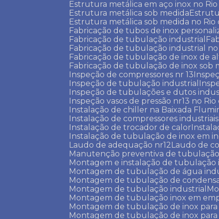
Estrutura metálica em aço inox no Rio
Estrutura metálica sob medida
Estru
Estrutura metálica sob medida no Rio
Fabricação de tubos de inox personal
Fabricação de tubulação industrial
Fa
Fabricação de tubulação industrial no
Fabricação de tubulação de inox de al
Fabricação de tubulação de inox sob
Inspeção de compressores nr 13
Inspe
Inspeção de tubulação industrial
Insp
Inspeção de tubulações e dutos indust
Inspeção vasos de pressão nr13 no Rio
Instalação de chiller na Baixada Flum
Instalação de compressores industriais
Instalação de trocador de calor
Instal
Instalação de tubulação de inox em in
Laudo de adequação nr12
Laudo de c
Manutenção preventiva de tubulação
Montagem e instalação de tubulação 
Montagem de tubulação de água indu
Montagem de tubulação de condens
Montagem de tubulação industrial
M
Montagem de tubulação inox em emp
Montagem de tubulação de inox para
Montagem de tubulação de inox para