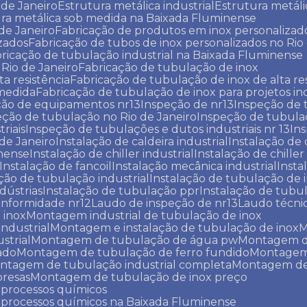
 de Janeiro
Estrutura metálica industrial
Estrutura metáli
tura metálica sob medida na Baixada Fluminense
 de Janeiro
Fabricação de produtos em inox personalizad
izados
Fabricação de tubos de inox personalizados no Rio
bricação de tubulação industrial na Baixada Fluminense
 Rio de Janeiro
Fabricação de tubulação de inox
ta resistência
Fabricação de tubulação de inox de alta re
 medida
Fabricação de tubulação de inox para projetos ind
ção de equipamentos nr13
Inspeção de nr13
Inspeção de
eção de tubulação no Rio de Janeiro
Inspeção de tubula
riais
Inspeção de tubulações e dutos industriais nr 13
In
 de Janeiro
Instalação de caldeira industrial
Instalação de 
inense
Instalação de chiller industrial
Instalação de chille
Instalação de fancoil
Instalação mecânica industrial
Insta
ação de tubulação industrial
Instalação de tubulação de 
dústrias
Instalação de tubulação ppr
Instalação de tubu
onformidade nr12
Laudo de inspeção de nr13
Laudo técni
 inox
Montagem industrial de tubulação de inox
industrial
Montagem e instalação de tubulação de inox
strial
Montagem de tubulação de água pw
Montagem 
ado
Montagem de tubulação de ferro fundido
Montagem
ontagem de tubulação industrial completa
Montagem de
resas
Montagem de tubulação de inox preço
 processos químicos
 processos químicos na Baixada Fluminense