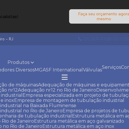
Faça seu orçamento agor
ialistas!
mesmo
ro - RJ
(21) 3271-3712
(21) 972
Produtos
Serviços
Co
edores Diversos
MGA
SF International
Válvulas
ção de máquinas
Adequação de máquinas e equipament
ção nr12
Adequação nr12 no Rio de Janeiro
Desenvolvim
industrial
Empresa especializada em projeto de tubula
e inox
Empresa de montagem de tubulação industrial
ndustrial na Baixada Fluminense
dustrial no Rio de Janeiro
Empresa de projetos de tubu
enharia de tubulação industrial
Estrutura metálica em 
 Rio de Janeiro
Estrutura metálica em aço galvanizado
o no Rio de Janeiro
Estrutura metálica em aço inox