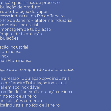
lação para linhas de processo
ubulação de produto
m de tubulação de vapor
cesso industrial no Rio de Janeiro
o Rio de Janeiro
Plataforma industrial
a metálica industrial
e montagem de tubulação
Projeto de tubulação
tubulações
ação industrial
 Fluminense
 inox
xada Fluminense
ação de ar comprimido de alta pressão
a pressão
Tubulação cpvc industrial
io de Janeiro
Tubulação industrial
ial em aço inoxidável
 no Rio de Janeiro
Tubulação de inox
 no Rio de Janeiro
 instalações comerciais
ica industrial no Rio de Janeiro