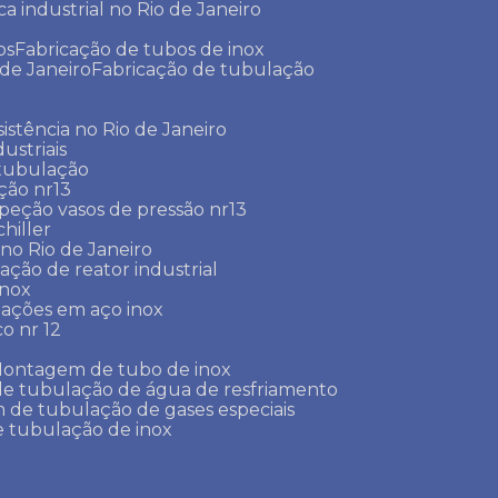
ca industrial no Rio de Janeiro
os
Fabricação de tubos de inox
 de Janeiro
Fabricação de tubulação
sistência no Rio de Janeiro
ustriais
 tubulação
ção nr13
speção vasos de pressão nr13
chiller
r no Rio de Janeiro
lação de reator industrial
inox
lações em aço inox
co nr 12
Montagem de tubo de inox
de tubulação de água de resfriamento
 de tubulação de gases especiais
 tubulação de inox