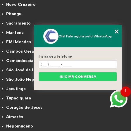
Novo Cruzeiro
Pitangui
Sacramento
Mantena
Olá! Fale agora pelo WhatsApp
Elói Mendes
Campos Gerais
Insira seu telefone
Camanducaia
São José da Lapa
INICIAR CONVERSA
São João Nepomuceno
Jacutinga
1
Tupaciguara
Coração de Jesus
Aimorés
Nepomuceno