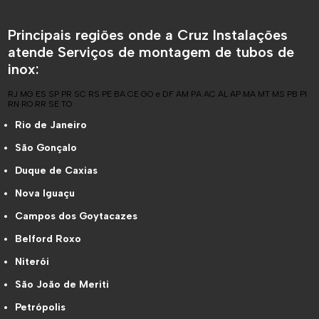
Principais regiões onde a Cruz Instalações
atende Serviços de montagem de tubos de
inox:
RJ
MG
ES
SP
PR
SC
RS
PE
BA
CE
GO e DF
AM
PA
AC
AL
AP
MA
MT
MS
PB
PI
RN
RO
RR
SE
TO
Rio de Janeiro
São Gonçalo
Duque de Caxias
Nova Iguaçu
Campos dos Goytacazes
Belford Roxo
Niterói
São João de Meriti
Petrópolis