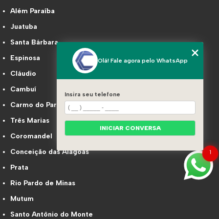
Além Paraíba
Juatuba
Santa Bárbara
Espinosa
Olá! Fale agora pelo WhatsApp
Cláudio
Cambuí
Insira seu telefone
Carmo do Paranaíba
Três Marias
INICIAR CONVERSA
Coromandel
Conceição das Alagoas
1
Prata
Rio Pardo de Minas
Mutum
Santo Antônio do Monte