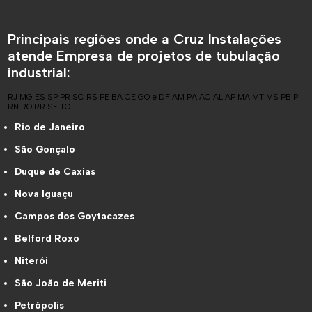
Principais regiões onde a Cruz Instalações
atende Empresa de projetos de tubulação
industrial:
RJ
MG
ES
SP
PR
SC
RS
PE
BA
CE
GO e DF
AM
PA
AC
AL
AP
MA
MT
MS
PB
PI
RN
RO
RR
SE
TO
Rio de Janeiro
São Gonçalo
Duque de Caxias
Nova Iguaçu
Campos dos Goytacazes
Belford Roxo
Niterói
São João de Meriti
Petrópolis