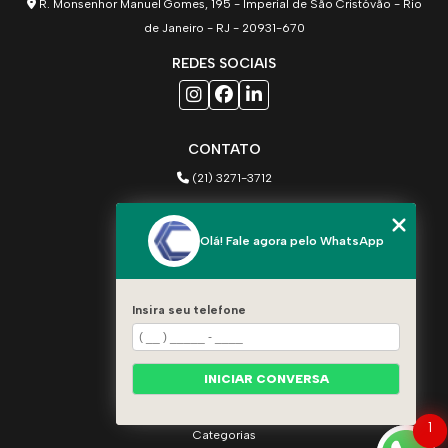
R. Monsenhor Manuel Gomes, 195 - Imperial de São Cristóvão - Rio
de Janeiro - RJ - 20931-670
REDES SOCIAIS
CONTATO
(21) 3271-3712
(21) 97205-1648
Olá! Fale agora pelo WhatsApp
comercial@cruzinstalacoes.com
MENU
Insira seu telefone
Home
Sobre
Produtos
INICIAR CONVERSA
Serviços
Contato
1
Categorias