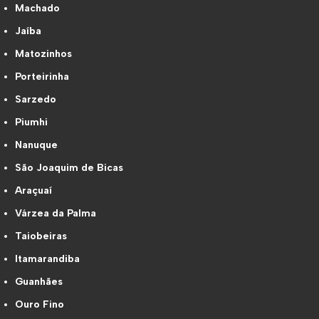
Machado
Jaíba
Matozinhos
Porteirinha
Sarzedo
Piumhi
Nanuque
São Joaquim de Bicas
Araçuaí
Várzea da Palma
Taiobeiras
Itamarandiba
Guanhães
Ouro Fino