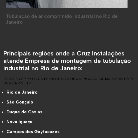
Tubulação de ar comprimido industrial no Rio de
Janeiro
Principais regiões onde a Cruz Instalações
atende Empresa de montagem de tubulação
industrial no Rio de Janeiro:
RJ
MG
ES
SP
PR
SC
RS
PE
BA
CE
GO e DF
AM
PA
AC
AL
AP
MA
MT
MS
PB
PI
RN
RO
RR
SE
TO
Rio de Janeiro
São Gonçalo
Duque de Caxias
Nova Iguaçu
Campos dos Goytacazes