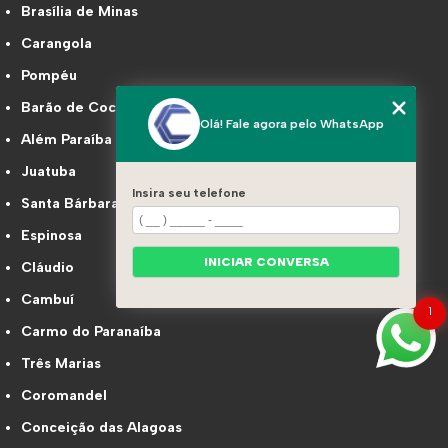
Brasília de Minas
Carangola
Pompéu
Barão de Cocais
Olá! Fale agora pelo WhatsApp
Além Paraíba
Juatuba
Insira seu telefone
Santa Bárbara
Espinosa
INICIAR CONVERSA
Cláudio
Cambuí
1
Carmo do Paranaíba
Três Marias
Coromandel
Conceição das Alagoas