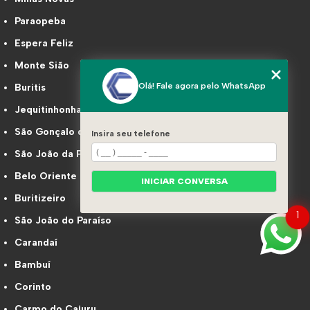
Paraopeba
Espera Feliz
Monte Sião
Olá! Fale agora pelo WhatsApp
Buritis
Jequitinhonha
São Gonçalo do Sapucaí
Insira seu telefone
São João da Ponte
Belo Oriente
INICIAR CONVERSA
Buritizeiro
1
São João do Paraíso
Carandaí
Bambuí
Corinto
Carmo do Cajuru