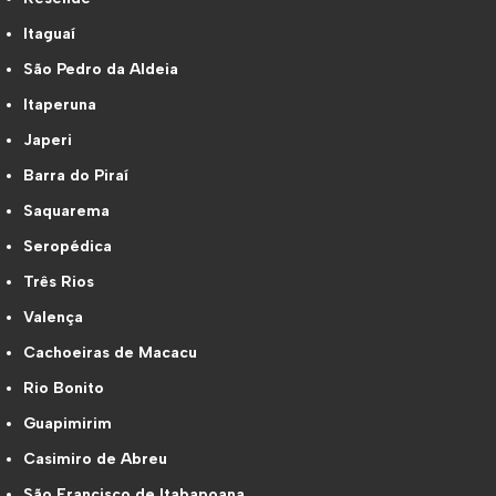
Itaguaí
São Pedro da Aldeia
Itaperuna
Japeri
Barra do Piraí
Saquarema
Seropédica
Três Rios
Valença
Cachoeiras de Macacu
Rio Bonito
Guapimirim
Casimiro de Abreu
São Francisco de Itabapoana