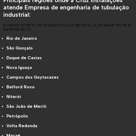
Principais regiões onde a Cruz Instalações
atende Empresa de engenharia de tubulação
industrial:
RJ
MG
ES
SP
PR
SC
RS
PE
BA
CE
GO e DF
AM
PA
AC
AL
AP
MA
MT
MS
PB
PI
RN
RO
RR
SE
TO
Rio de Janeiro
São Gonçalo
Duque de Caxias
Nova Iguaçu
Campos dos Goytacazes
Belford Roxo
Niterói
São João de Meriti
Petrópolis
Volta Redonda
Macaé