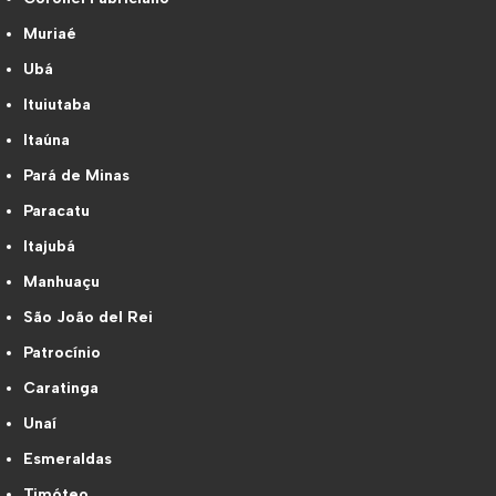
Muriaé
Ubá
Ituiutaba
Itaúna
Pará de Minas
Paracatu
Itajubá
Manhuaçu
São João del Rei
Patrocínio
Caratinga
Unaí
Esmeraldas
Timóteo