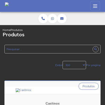
Home
Produtos
Produtos
Exibir
Por página
Produtos
Castinox