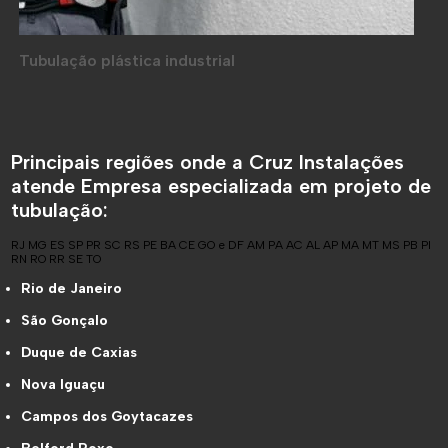
Tubulação plástica industrial
Principais regiões onde a Cruz Instalações
atende Empresa especializada em projeto de
tubulação:
RJ
MG
ES
SP
PR
SC
RS
PE
BA
CE
GO e DF
AM
PA
AC
AL
AP
MA
MT
MS
PB
PI
RN
RO
RR
SE
TO
Rio de Janeiro
São Gonçalo
Duque de Caxias
Nova Iguaçu
Campos dos Goytacazes