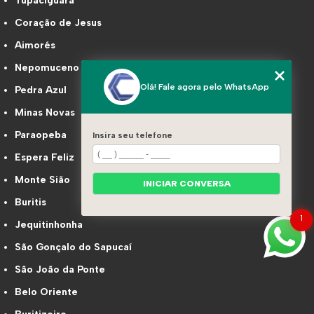
Tupaciguara
Coração de Jesus
Aimorés
Nepomuceno
Olá! Fale agora pelo WhatsApp
Pedra Azul
Minas Novas
Paraopeba
Insira seu telefone
Espera Feliz
Monte Sião
INICIAR CONVERSA
Buritis
1
Jequitinhonha
São Gonçalo do Sapucaí
São João da Ponte
Belo Oriente