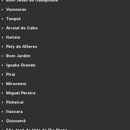
Bom Jesus do Itabapoana
Vassouras
Tanguá
Arraial do Cabo
Itatiaia
Paty do Alferes
Bom Jardim
Iguaba Grande
Piraí
Miracema
Miguel Pereira
Pinheiral
Itaocara
Quissamã