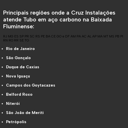
Principais regiões onde a Cruz Instalações
atende Tubo em aço carbono na Baixada
Fluminense:
RJ
MG
ES
SP
PR
SC
RS
PE
BA
CE
GO e DF
AM
PA
AC
AL
AP
MA
MT
MS
PB
PI
RN
RO
RR
SE
TO
Rio de Janeiro
São Gonçalo
Duque de Caxias
Nova Iguaçu
Campos dos Goytacazes
Belford Roxo
Niterói
São João de Meriti
Petrópolis