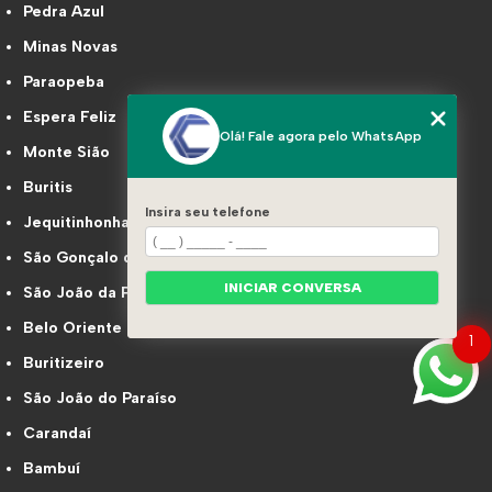
Pedra Azul
Minas Novas
Paraopeba
Espera Feliz
Olá! Fale agora pelo WhatsApp
Monte Sião
Buritis
Insira seu telefone
Jequitinhonha
São Gonçalo do Sapucaí
INICIAR CONVERSA
São João da Ponte
Belo Oriente
1
Buritizeiro
São João do Paraíso
Carandaí
Bambuí