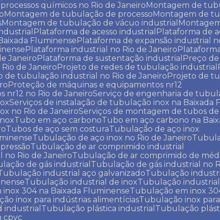
processos químicos no Rio de Janeiro
Montagem de tubu
o
Montagem de tubulação de processo
Montagem de t
s
Montagem de tubulação de vácuo industrial
Montage
ndustrial
Plataforma de acesso industrial
Plataforma de a
a Baixada Fluminense
Plataforma de expansão industrial n
minense
Plataforma industrial no Rio de Janeiro
Plataform
de Janeiro
Plataforma de sustentação industrial
Preço d
Rio de Janeiro
Projeto de redes de tubulação industrial
to de tubulação industrial no Rio de Janeiro
Projeto de 
iro
Proteção de máquinas e equipamentos nr12
 nr12 no Rio de Janeiro
Serviço de engenharia de tubul
nox
Serviços de instalação de tubulação inox na Baixada
nox no Rio de Janeiro
Serviços de montagem de tubos de
inox
Tubo em aço carbono
Tubo em aço carbono na Bai
ro
Tubos de aço sem costura
Tubulação de aço inox
uminense
Tubulação de aço inox no Rio de Janeiro
Tubul
 pressão
Tubulação de ar comprimido industrial
l no Rio de Janeiro
Tubulação de ar comprimido de médi
ulação de gás industrial
Tubulação de gás industrial no R
Tubulação industrial aço galvanizado
Tubulação industr
minense
Tubulação industrial de inox
Tubulação industrial
 inox 304 na Baixada Fluminense
Tubulação em inox 304
ção inox para indústrias alimentícias
Tubulação inox para
 industrial
Tubulação plástica industrial
Tubulação plást
m cpvc