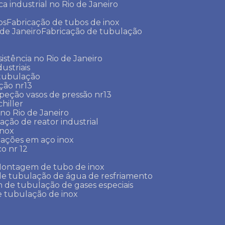
ca industrial no Rio de Janeiro
os
Fabricação de tubos de inox
 de Janeiro
Fabricação de tubulação
sistência no Rio de Janeiro
ustriais
 tubulação
ção nr13
speção vasos de pressão nr13
chiller
r no Rio de Janeiro
lação de reator industrial
inox
lações em aço inox
co nr 12
Montagem de tubo de inox
de tubulação de água de resfriamento
 de tubulação de gases especiais
 tubulação de inox