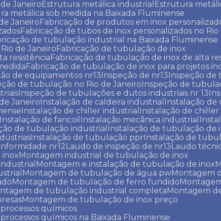
 de Janeiro
Estrutura metálica industrial
Estrutura metáli
tura metálica sob medida na Baixada Fluminense
 de Janeiro
Fabricação de produtos em inox personalizad
izados
Fabricação de tubos de inox personalizados no Rio
bricação de tubulação industrial na Baixada Fluminense
 Rio de Janeiro
Fabricação de tubulação de inox
ta resistência
Fabricação de tubulação de inox de alta re
 medida
Fabricação de tubulação de inox para projetos ind
ção de equipamentos nr13
Inspeção de nr13
Inspeção de
eção de tubulação no Rio de Janeiro
Inspeção de tubula
riais
Inspeção de tubulações e dutos industriais nr 13
In
 de Janeiro
Instalação de caldeira industrial
Instalação de 
inense
Instalação de chiller industrial
Instalação de chille
Instalação de fancoil
Instalação mecânica industrial
Insta
ação de tubulação industrial
Instalação de tubulação de 
dústrias
Instalação de tubulação ppr
Instalação de tubu
onformidade nr12
Laudo de inspeção de nr13
Laudo técni
 inox
Montagem industrial de tubulação de inox
industrial
Montagem e instalação de tubulação de inox
strial
Montagem de tubulação de água pw
Montagem 
ado
Montagem de tubulação de ferro fundido
Montagem
ontagem de tubulação industrial completa
Montagem de
resas
Montagem de tubulação de inox preço
 processos químicos
 processos químicos na Baixada Fluminense