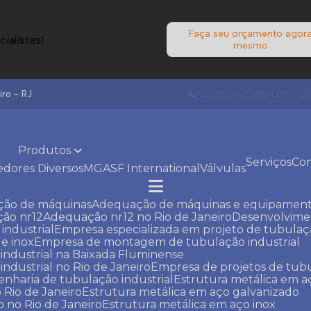
Faça seu orçamento agor
ialistas!
mesmo
ro - RJ
(21) 3271-3712
(21) 972
Produtos
Serviços
Co
edores Diversos
MGA
SF International
Válvulas
ção de máquinas
Adequação de máquinas e equipament
ção nr12
Adequação nr12 no Rio de Janeiro
Desenvolvim
industrial
Empresa especializada em projeto de tubula
e inox
Empresa de montagem de tubulação industrial
ndustrial na Baixada Fluminense
dustrial no Rio de Janeiro
Empresa de projetos de tubu
enharia de tubulação industrial
Estrutura metálica em 
 Rio de Janeiro
Estrutura metálica em aço galvanizado
o no Rio de Janeiro
Estrutura metálica em aço inox