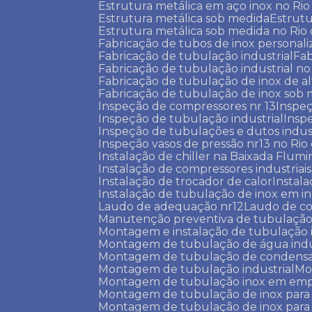
Estrutura metálica em aço inox no Rio
Estrutura metálica sob medida
Estru
Estrutura metálica sob medida no Rio
Fabricação de tubos de inox personal
Fabricação de tubulação industrial
Fa
Fabricação de tubulação industrial no
Fabricação de tubulação de inox de al
Fabricação de tubulação de inox sob
Inspeção de compressores nr 13
Inspe
Inspeção de tubulação industrial
Insp
Inspeção de tubulações e dutos indust
Inspeção vasos de pressão nr13 no Rio
Instalação de chiller na Baixada Flum
Instalação de compressores industriais
Instalação de trocador de calor
Instal
Instalação de tubulação de inox em in
Laudo de adequação nr12
Laudo de c
Manutenção preventiva de tubulação
Montagem e instalação de tubulação 
Montagem de tubulação de água indu
Montagem de tubulação de condens
Montagem de tubulação industrial
M
Montagem de tubulação inox em emp
Montagem de tubulação de inox para
Montagem de tubulação de inox para