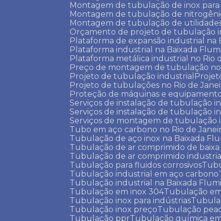
Montagem de tubulação de inox para 
Montagem de tubulação de nitrogêni
Montagem de tubulação de utilidade
Orçamento de projeto de tubulação i
Plataforma de expansão industrial n
Plataforma industrial na Baixada Flu
Plataforma metálica industrial no Rio 
Preço de montagem de tubulação no 
Projeto de tubulação industrial
Proje
Projeto de tubulações no Rio de Jane
Proteção de máquinas e equipamentos
Serviços de instalação de tubulação i
Serviços de instalação de tubulação i
Serviços de montagem de tubulação 
Tubo em aço carbono no Rio de Janei
Tubulação de aço inox na Baixada Fl
Tubulação de ar comprimido de baixa
Tubulação de ar comprimido industria
Tubulação para fluidos corrosivos
Tub
Tubulação industrial em aço carbono
Tubulação industrial na Baixada Flu
Tubulação em inox 304
Tubulação em
Tubulação inox para indústrias
Tubula
Tubulação inox preço
Tubulação pead
Tubulação ppr
Tubulação química e