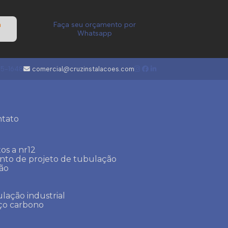
a
Faça seu orçamento por
Whatsapp
05-1648
comercial@cruzinstalacoes.com
ntato
os a nr12
ento de projeto de tubulação
ção
lação industrial
aço carbono