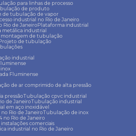
lação para linhas de processo
ubulação de produto
m de tubulação de vapor
cesso industrial no Rio de Janeiro
o Rio de Janeiro
Plataforma industrial
a metálica industrial
e montagem de tubulação
Projeto de tubulação
tubulações
ação industrial
 Fluminense
 inox
xada Fluminense
ação de ar comprimido de alta pressão
a pressão
Tubulação cpvc industrial
io de Janeiro
Tubulação industrial
ial em aço inoxidável
 no Rio de Janeiro
Tubulação de inox
 no Rio de Janeiro
 instalações comerciais
ica industrial no Rio de Janeiro