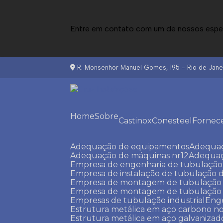
Entre em contato com um de nossos espec
R. Monsenhor Manuel Gomes, 195 - Rio de Janei
Home
Sobre
Castinox
Conesteel
Fornec
Adequação de equipamentos
Adequa
Adequação de máquinas nr12
Adequa
Empresa de engenharia de tubulação 
Empresa de instalação de tubulação d
Empresa de montagem de tubulação i
Empresa de montagem de tubulação in
Empresas de tubulação industrial
Eng
Estrutura metálica em aço carbono no
Estrutura metálica em aço galvanizad