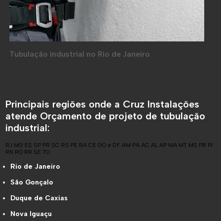
Tubulação industrial no Rio de Janeiro
Principais regiões onde a Cruz Instalações
atende Orçamento de projeto de tubulação
industrial:
RJ
MG
ES
SP
PR
SC
RS
PE
BA
CE
GO e DF
AM
PA
AC
AL
AP
MA
MT
MS
PB
PI
RN
RO
RR
SE
TO
Rio de Janeiro
São Gonçalo
Duque de Caxias
Nova Iguaçu