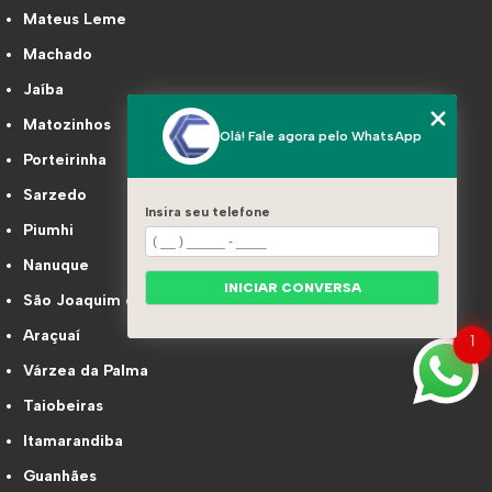
Mateus Leme
Machado
Jaíba
Matozinhos
Olá! Fale agora pelo WhatsApp
Porteirinha
Sarzedo
Insira seu telefone
Piumhi
Nanuque
INICIAR CONVERSA
São Joaquim de Bicas
Araçuaí
1
Várzea da Palma
Taiobeiras
Itamarandiba
Guanhães