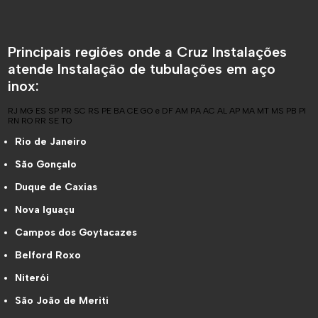
Principais regiões onde a Cruz Instalações
atende Instalação de tubulações em aço
inox:
RJ
MG
ES
SP
PR
SC
RS
PE
BA
CE
GO e DF
AM
PA
AC
AL
AP
MA
MT
MS
PB
PI
RN
RO
RR
SE
TO
Rio de Janeiro
São Gonçalo
Duque de Caxias
Nova Iguaçu
Campos dos Goytacazes
Belford Roxo
Niterói
São João de Meriti