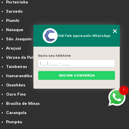
Porteirinha
Sarzedo
Piumhi
Nanuque
Olá! Fale agora pelo WhatsApp
São Joaquim de Bicas
Araçuaí
Insira seu telefone
Várzea da Palma
Taiobeiras
Itamarandiba
INICIAR CONVERSA
Guanhães
1
Ouro Fino
Brasília de Minas
Carangola
Pompéu