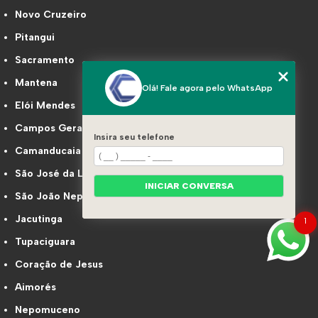
Novo Cruzeiro
Pitangui
Sacramento
Mantena
Olá! Fale agora pelo WhatsApp
Elói Mendes
Campos Gerais
Insira seu telefone
Camanducaia
São José da Lapa
INICIAR CONVERSA
São João Nepomuceno
Jacutinga
1
Tupaciguara
Coração de Jesus
Aimorés
Nepomuceno