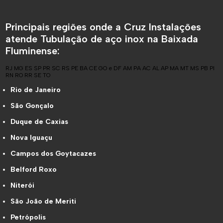
Principais regiões onde a Cruz Instalações
atende Tubulação de aço inox na Baixada
Fluminense:
RJ
MG
ES
SP
PR
SC
RS
PE
BA
CE
GO e DF
AM
PA
AC
AL
AP
MA
MT
MS
PB
PI
RN
RO
RR
SE
TO
Rio de Janeiro
São Gonçalo
Duque de Caxias
Nova Iguaçu
Campos dos Goytacazes
Belford Roxo
Niterói
São João de Meriti
Petrópolis