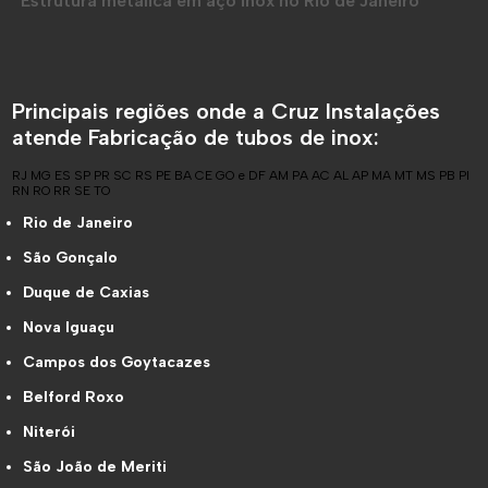
Estrutura metálica em aço inox no Rio de Janeiro
Principais regiões onde a Cruz Instalações
atende Fabricação de tubos de inox:
RJ
MG
ES
SP
PR
SC
RS
PE
BA
CE
GO e DF
AM
PA
AC
AL
AP
MA
MT
MS
PB
PI
RN
RO
RR
SE
TO
Rio de Janeiro
São Gonçalo
Duque de Caxias
Nova Iguaçu
Campos dos Goytacazes
Belford Roxo
Niterói
São João de Meriti