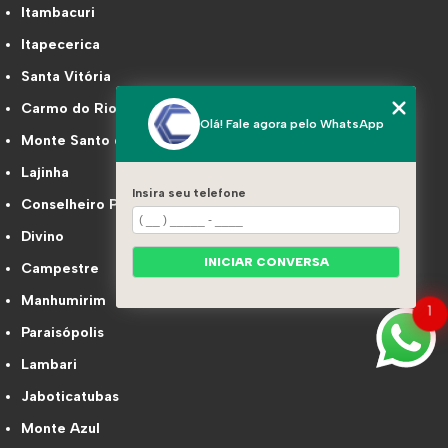
Itambacuri
Itapecerica
Santa Vitória
Carmo do Rio Claro
Olá! Fale agora pelo WhatsApp
Monte Santo de Minas
Lajinha
Insira seu telefone
Conselheiro Pena
Divino
INICIAR CONVERSA
Campestre
Manhumirim
1
Paraisópolis
Lambari
Jaboticatubas
Monte Azul