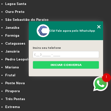
Lagoa Santa
Ouro Preto
São Sebastião do Paraíso
Janaúba
Olá! Fale agora pelo WhatsApp
Formiga
Cataguases
Insira seu telefone
Januária
Pedro Leopoldo
INICIAR CONVERSA
Mariana
Frutal
1
Ponte Nova
Pirapora
Três Pontas
Extrema