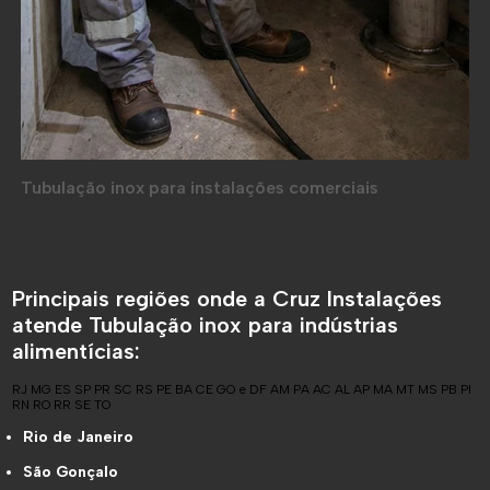
Tubulação inox para instalações comerciais
Principais regiões onde a Cruz Instalações
atende Tubulação inox para indústrias
alimentícias:
RJ
MG
ES
SP
PR
SC
RS
PE
BA
CE
GO e DF
AM
PA
AC
AL
AP
MA
MT
MS
PB
PI
RN
RO
RR
SE
TO
Rio de Janeiro
São Gonçalo