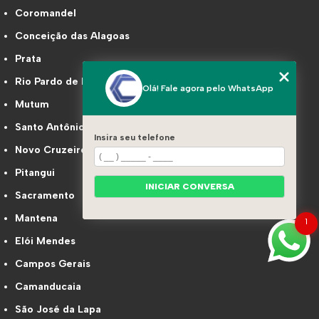
Coromandel
Conceição das Alagoas
Prata
Rio Pardo de Minas
Olá! Fale agora pelo WhatsApp
Mutum
Santo Antônio do Monte
Insira seu telefone
Novo Cruzeiro
Pitangui
INICIAR CONVERSA
Sacramento
Mantena
1
Elói Mendes
Campos Gerais
Camanducaia
São José da Lapa