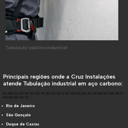
Tubulação plástica industrial
Principais regiões onde a Cruz Instalações
atende Tubulação industrial em aço carbono:
RJ
MG
ES
SP
PR
SC
RS
PE
BA
CE
GO e DF
AM
PA
AC
AL
AP
MA
MT
MS
PB
PI
RN
RO
RR
SE
TO
Rio de Janeiro
São Gonçalo
Duque de Caxias