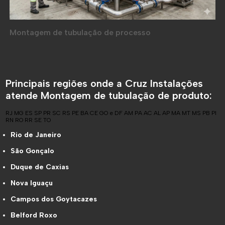
Montagem de tubulação de processo
Principais regiões onde a Cruz Instalações
atende Montagem de tubulação de produto:
RJ
MG
ES
SP
PR
SC
RS
PE
BA
CE
GO e DF
AM
PA
AC
AL
AP
MA
MT
MS
PB
PI
RN
RO
RR
SE
TO
Rio de Janeiro
São Gonçalo
Duque de Caxias
Nova Iguaçu
Campos dos Goytacazes
Belford Roxo