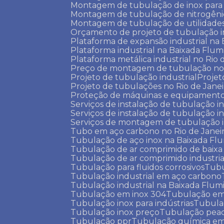
Montagem de tubulação de inox para 
Montagem de tubulação de nitrogêni
Montagem de tubulação de utilidade
Orçamento de projeto de tubulação i
Plataforma de expansão industrial n
Plataforma industrial na Baixada Flu
Plataforma metálica industrial no Rio 
Preço de montagem de tubulação no 
Projeto de tubulação industrial
Proje
Projeto de tubulações no Rio de Jane
Proteção de máquinas e equipamentos
Serviços de instalação de tubulação i
Serviços de instalação de tubulação i
Serviços de montagem de tubulação 
Tubo em aço carbono no Rio de Janei
Tubulação de aço inox na Baixada Fl
Tubulação de ar comprimido de baixa
Tubulação de ar comprimido industria
Tubulação para fluidos corrosivos
Tub
Tubulação industrial em aço carbono
Tubulação industrial na Baixada Flu
Tubulação em inox 304
Tubulação em
Tubulação inox para indústrias
Tubula
Tubulação inox preço
Tubulação pead
Tubulação ppr
Tubulação química e