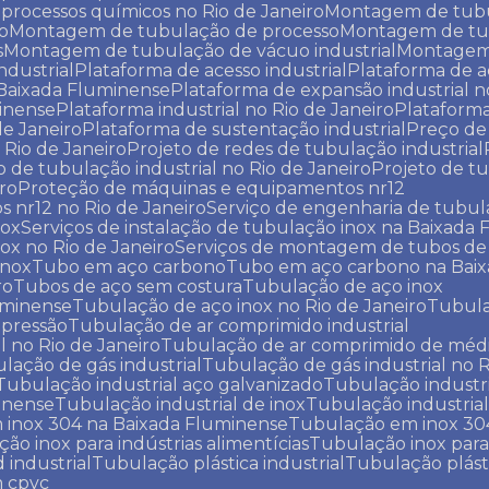
processos químicos no Rio de Janeiro
Montagem de tubu
o
Montagem de tubulação de processo
Montagem de t
s
Montagem de tubulação de vácuo industrial
Montage
ndustrial
Plataforma de acesso industrial
Plataforma de a
a Baixada Fluminense
Plataforma de expansão industrial n
minense
Plataforma industrial no Rio de Janeiro
Plataform
de Janeiro
Plataforma de sustentação industrial
Preço d
Rio de Janeiro
Projeto de redes de tubulação industrial
to de tubulação industrial no Rio de Janeiro
Projeto de 
iro
Proteção de máquinas e equipamentos nr12
 nr12 no Rio de Janeiro
Serviço de engenharia de tubul
nox
Serviços de instalação de tubulação inox na Baixada
nox no Rio de Janeiro
Serviços de montagem de tubos de
inox
Tubo em aço carbono
Tubo em aço carbono na Bai
ro
Tubos de aço sem costura
Tubulação de aço inox
uminense
Tubulação de aço inox no Rio de Janeiro
Tubul
 pressão
Tubulação de ar comprimido industrial
l no Rio de Janeiro
Tubulação de ar comprimido de médi
ulação de gás industrial
Tubulação de gás industrial no R
Tubulação industrial aço galvanizado
Tubulação industr
minense
Tubulação industrial de inox
Tubulação industrial
 inox 304 na Baixada Fluminense
Tubulação em inox 304
ção inox para indústrias alimentícias
Tubulação inox para
 industrial
Tubulação plástica industrial
Tubulação plást
m cpvc