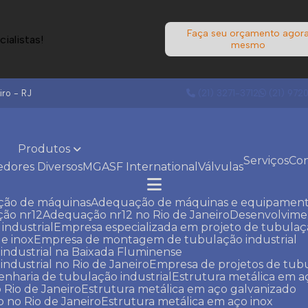
Faça seu orçamento agor
ialistas!
mesmo
ro - RJ
(21) 3271-3712
(21) 972
Produtos
Serviços
Co
edores Diversos
MGA
SF International
Válvulas
ção de máquinas
Adequação de máquinas e equipament
ção nr12
Adequação nr12 no Rio de Janeiro
Desenvolvim
industrial
Empresa especializada em projeto de tubula
e inox
Empresa de montagem de tubulação industrial
ndustrial na Baixada Fluminense
dustrial no Rio de Janeiro
Empresa de projetos de tubu
enharia de tubulação industrial
Estrutura metálica em 
 Rio de Janeiro
Estrutura metálica em aço galvanizado
o no Rio de Janeiro
Estrutura metálica em aço inox