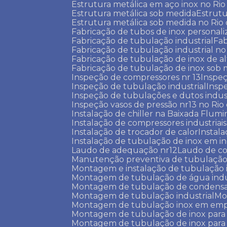
Estrutura metálica em aço inox no Rio
Estrutura metálica sob medida
Estru
Estrutura metálica sob medida no Rio
Fabricação de tubos de inox personal
Fabricação de tubulação industrial
Fa
Fabricação de tubulação industrial no
Fabricação de tubulação de inox de al
Fabricação de tubulação de inox sob
Inspeção de compressores nr 13
Inspe
Inspeção de tubulação industrial
Insp
Inspeção de tubulações e dutos indust
Inspeção vasos de pressão nr13 no Rio
Instalação de chiller na Baixada Flum
Instalação de compressores industriais
Instalação de trocador de calor
Instal
Instalação de tubulação de inox em in
Laudo de adequação nr12
Laudo de c
Manutenção preventiva de tubulação
Montagem e instalação de tubulação 
Montagem de tubulação de água indu
Montagem de tubulação de condens
Montagem de tubulação industrial
M
Montagem de tubulação inox em emp
Montagem de tubulação de inox para
Montagem de tubulação de inox para