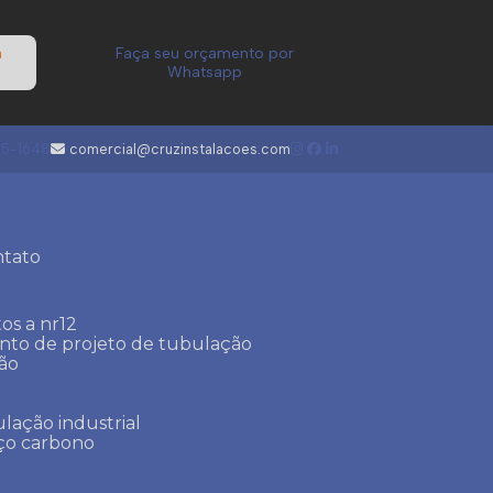
a
Faça seu orçamento por
Whatsapp
05-1648
comercial@cruzinstalacoes.com
ntato
os a nr12
ento de projeto de tubulação
ção
lação industrial
aço carbono