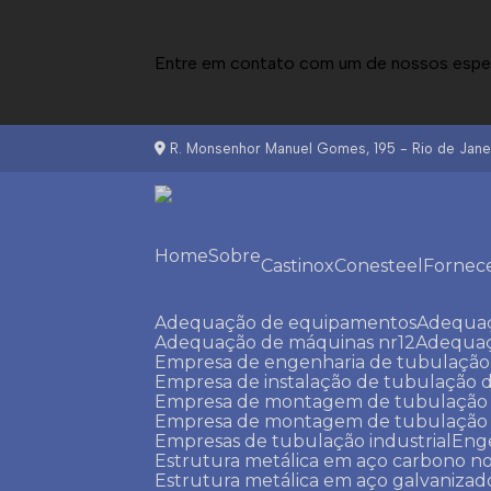
Entre em contato com um de nossos espec
R. Monsenhor Manuel Gomes, 195 - Rio de Janei
Home
Sobre
Castinox
Conesteel
Fornec
Adequação de equipamentos
Adequa
Adequação de máquinas nr12
Adequa
Empresa de engenharia de tubulação 
Empresa de instalação de tubulação d
Empresa de montagem de tubulação i
Empresa de montagem de tubulação in
Empresas de tubulação industrial
Eng
Estrutura metálica em aço carbono no
Estrutura metálica em aço galvanizad