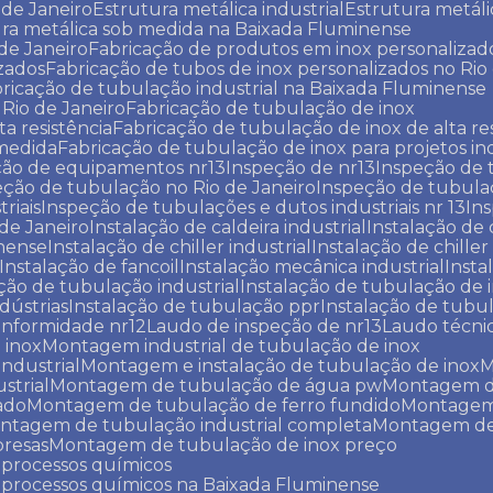
 de Janeiro
Estrutura metálica industrial
Estrutura metáli
tura metálica sob medida na Baixada Fluminense
 de Janeiro
Fabricação de produtos em inox personalizad
izados
Fabricação de tubos de inox personalizados no Rio
bricação de tubulação industrial na Baixada Fluminense
 Rio de Janeiro
Fabricação de tubulação de inox
ta resistência
Fabricação de tubulação de inox de alta re
 medida
Fabricação de tubulação de inox para projetos ind
ção de equipamentos nr13
Inspeção de nr13
Inspeção de
eção de tubulação no Rio de Janeiro
Inspeção de tubula
riais
Inspeção de tubulações e dutos industriais nr 13
In
 de Janeiro
Instalação de caldeira industrial
Instalação de 
inense
Instalação de chiller industrial
Instalação de chille
Instalação de fancoil
Instalação mecânica industrial
Insta
ação de tubulação industrial
Instalação de tubulação de 
dústrias
Instalação de tubulação ppr
Instalação de tubu
onformidade nr12
Laudo de inspeção de nr13
Laudo técni
 inox
Montagem industrial de tubulação de inox
industrial
Montagem e instalação de tubulação de inox
strial
Montagem de tubulação de água pw
Montagem 
ado
Montagem de tubulação de ferro fundido
Montagem
ontagem de tubulação industrial completa
Montagem de
resas
Montagem de tubulação de inox preço
 processos químicos
 processos químicos na Baixada Fluminense