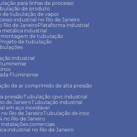
lação para linhas de processo
ubulação de produto
m de tubulação de vapor
cesso industrial no Rio de Janeiro
o Rio de Janeiro
Plataforma industrial
a metálica industrial
e montagem de tubulação
Projeto de tubulação
tubulações
ação industrial
 Fluminense
 inox
xada Fluminense
ação de ar comprimido de alta pressão
a pressão
Tubulação cpvc industrial
io de Janeiro
Tubulação industrial
ial em aço inoxidável
 no Rio de Janeiro
Tubulação de inox
 no Rio de Janeiro
 instalações comerciais
ica industrial no Rio de Janeiro