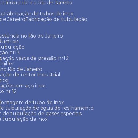
ca industrial no Rio de Janeiro
os
Fabricação de tubos de inox
 de Janeiro
Fabricação de tubulação
sistência no Rio de Janeiro
ustriais
 tubulação
ção nr13
speção vasos de pressão nr13
chiller
r no Rio de Janeiro
lação de reator industrial
inox
lações em aço inox
co nr 12
Montagem de tubo de inox
de tubulação de água de resfriamento
 de tubulação de gases especiais
 tubulação de inox