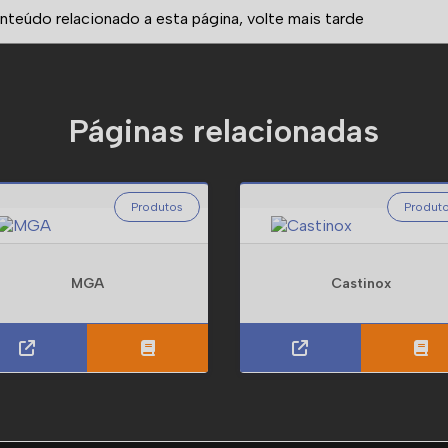
teúdo relacionado a esta página, volte mais tarde
Páginas relacionadas
Produtos
Produt
MGA
Castinox