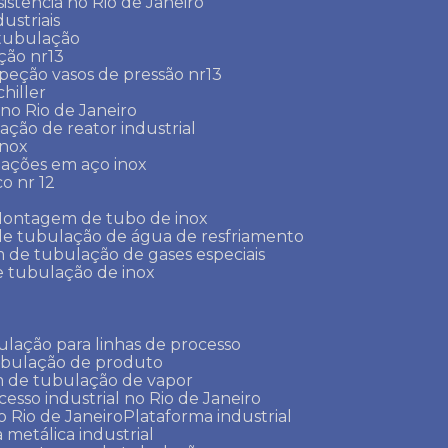
sistência no Rio de Janeiro
ustriais
 tubulação
ção nr13
speção vasos de pressão nr13
chiller
r no Rio de Janeiro
lação de reator industrial
inox
lações em aço inox
co nr 12
Montagem de tubo de inox
de tubulação de água de resfriamento
 de tubulação de gases especiais
 tubulação de inox
lação para linhas de processo
ubulação de produto
m de tubulação de vapor
cesso industrial no Rio de Janeiro
o Rio de Janeiro
Plataforma industrial
a metálica industrial