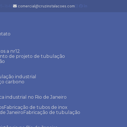
05-1648
comercial@cruzinstalacoes.com
ntato
os a nr12
ento de projeto de tubulação
ção
lação industrial
aço carbono
ca industrial no Rio de Janeiro
os
Fabricação de tubos de inox
 de Janeiro
Fabricação de tubulação