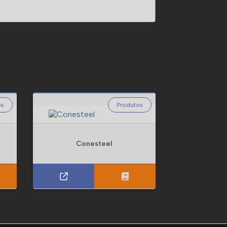
os
Produtos
Conesteel