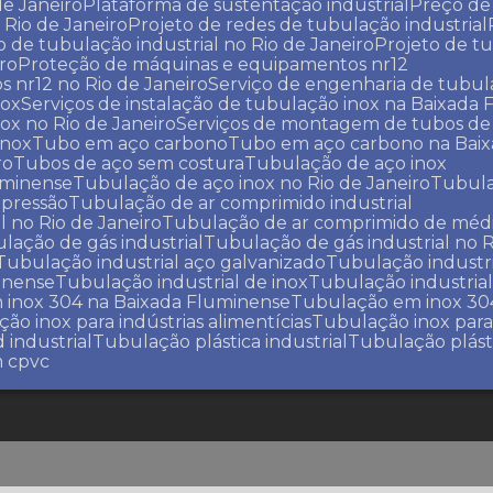
de Janeiro
Plataforma de sustentação industrial
Preço d
Rio de Janeiro
Projeto de redes de tubulação industrial
to de tubulação industrial no Rio de Janeiro
Projeto de 
iro
Proteção de máquinas e equipamentos nr12
 nr12 no Rio de Janeiro
Serviço de engenharia de tubul
nox
Serviços de instalação de tubulação inox na Baixada
nox no Rio de Janeiro
Serviços de montagem de tubos de
inox
Tubo em aço carbono
Tubo em aço carbono na Bai
ro
Tubos de aço sem costura
Tubulação de aço inox
uminense
Tubulação de aço inox no Rio de Janeiro
Tubul
 pressão
Tubulação de ar comprimido industrial
l no Rio de Janeiro
Tubulação de ar comprimido de médi
ulação de gás industrial
Tubulação de gás industrial no R
Tubulação industrial aço galvanizado
Tubulação industr
minense
Tubulação industrial de inox
Tubulação industrial
 inox 304 na Baixada Fluminense
Tubulação em inox 304
ção inox para indústrias alimentícias
Tubulação inox para
 industrial
Tubulação plástica industrial
Tubulação plást
m cpvc