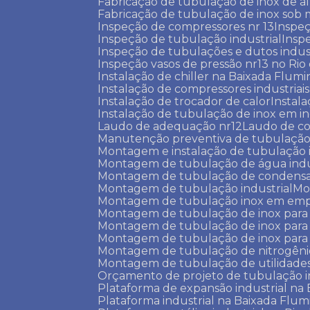
Fabricação de tubulação de inox de al
Fabricação de tubulação de inox sob
Inspeção de compressores nr 13
Inspe
Inspeção de tubulação industrial
Insp
Inspeção de tubulações e dutos indust
Inspeção vasos de pressão nr13 no Rio
Instalação de chiller na Baixada Flum
Instalação de compressores industriais
Instalação de trocador de calor
Instal
Instalação de tubulação de inox em in
Laudo de adequação nr12
Laudo de c
Manutenção preventiva de tubulação
Montagem e instalação de tubulação 
Montagem de tubulação de água indu
Montagem de tubulação de condens
Montagem de tubulação industrial
M
Montagem de tubulação inox em emp
Montagem de tubulação de inox para
Montagem de tubulação de inox para
Montagem de tubulação de inox para 
Montagem de tubulação de nitrogêni
Montagem de tubulação de utilidade
Orçamento de projeto de tubulação i
Plataforma de expansão industrial n
Plataforma industrial na Baixada Flu