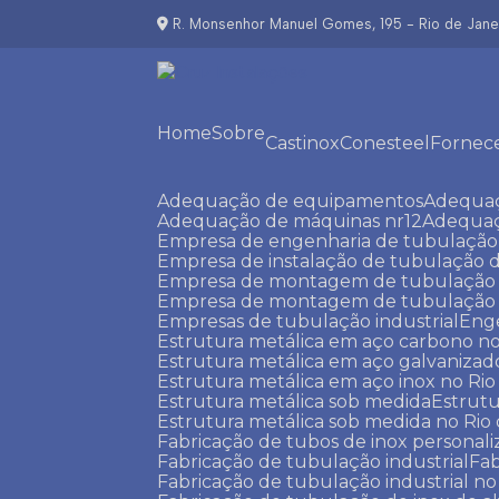
R. Monsenhor Manuel Gomes, 195 - Rio de Janei
Home
Sobre
Castinox
Conesteel
Fornec
Adequação de equipamentos
Adequa
Adequação de máquinas nr12
Adequa
Empresa de engenharia de tubulação 
Empresa de instalação de tubulação d
Empresa de montagem de tubulação i
Empresa de montagem de tubulação in
Empresas de tubulação industrial
Eng
Estrutura metálica em aço carbono no
Estrutura metálica em aço galvanizad
Estrutura metálica em aço inox no Rio
Estrutura metálica sob medida
Estru
Estrutura metálica sob medida no Rio
Fabricação de tubos de inox personal
Fabricação de tubulação industrial
Fa
Fabricação de tubulação industrial no