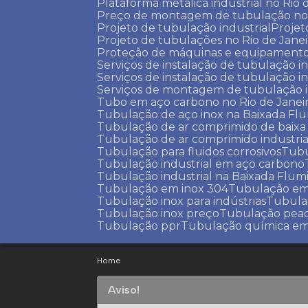
Plataforma metálica industrial no Rio 
Preço de montagem de tubulação no 
Projeto de tubulação industrial
Proje
Projeto de tubulações no Rio de Jane
Proteção de máquinas e equipamentos
Serviços de instalação de tubulação i
Serviços de instalação de tubulação i
Serviços de montagem de tubulação 
Tubo em aço carbono no Rio de Janei
Tubulação de aço inox na Baixada Fl
Tubulação de ar comprimido de baixa
Tubulação de ar comprimido industria
Tubulação para fluidos corrosivos
Tub
Tubulação industrial em aço carbono
Tubulação industrial na Baixada Flu
Tubulação em inox 304
Tubulação em
Tubulação inox para indústrias
Tubula
Tubulação inox preço
Tubulação pead
Tubulação ppr
Tubulação química e
Home
Aviso!