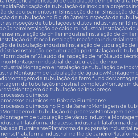
ta resistência
Fabricação de tubulação de inox de alta re
 medida
Fabricação de tubulação de inox para projetos ind
ção de equipamentos nr13
Inspeção de nr13
Inspeção de
eção de tubulação no Rio de Janeiro
Inspeção de tubula
riais
Inspeção de tubulações e dutos industriais nr 13
In
 de Janeiro
Instalação de caldeira industrial
Instalação de 
inense
Instalação de chiller industrial
Instalação de chille
Instalação de fancoil
Instalação mecânica industrial
Insta
ação de tubulação industrial
Instalação de tubulação de 
dústrias
Instalação de tubulação ppr
Instalação de tubu
onformidade nr12
Laudo de inspeção de nr13
Laudo técni
 inox
Montagem industrial de tubulação de inox
industrial
Montagem e instalação de tubulação de inox
strial
Montagem de tubulação de água pw
Montagem 
ado
Montagem de tubulação de ferro fundido
Montagem
ontagem de tubulação industrial completa
Montagem de
resas
Montagem de tubulação de inox preço
 processos químicos
 processos químicos na Baixada Fluminense
processos químicos no Rio de Janeiro
Montagem de tubu
o
Montagem de tubulação de processo
Montagem de t
s
Montagem de tubulação de vácuo industrial
Montage
ndustrial
Plataforma de acesso industrial
Plataforma de a
a Baixada Fluminense
Plataforma de expansão industrial n
minense
Plataforma industrial no Rio de Janeiro
Plataform