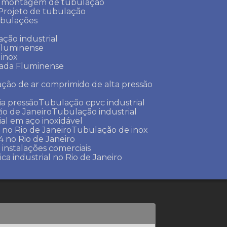
e montagem de tubulação
Projeto de tubulação
tubulações
ação industrial
 Fluminense
 inox
xada Fluminense
ação de ar comprimido de alta pressão
a pressão
Tubulação cpvc industrial
io de Janeiro
Tubulação industrial
ial em aço inoxidável
 no Rio de Janeiro
Tubulação de inox
 no Rio de Janeiro
 instalações comerciais
ica industrial no Rio de Janeiro